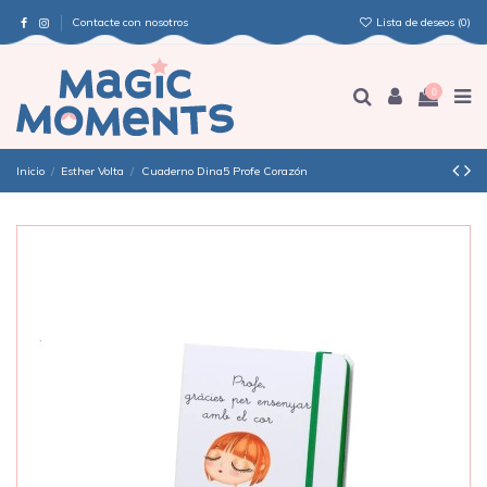
Contacte con nosotros
Lista de deseos (
0
)
0
Inicio
Esther Volta
Cuaderno Dina5 Profe Corazón