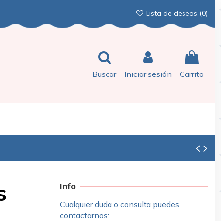
Lista de deseos (
0
)
Buscar
Iniciar sesión
Carrito
s
Info
Cualquier duda o consulta puedes
contactarnos: