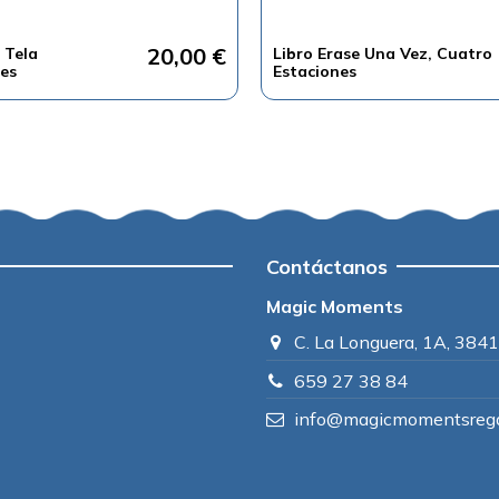
20,00 €
 Tela
Libro Erase Una Vez, Cuatro
es
Estaciones
Contáctanos
Magic Moments
C. La Longuera, 1A, 3841
659 27 38 84
info@magicmomentsrega