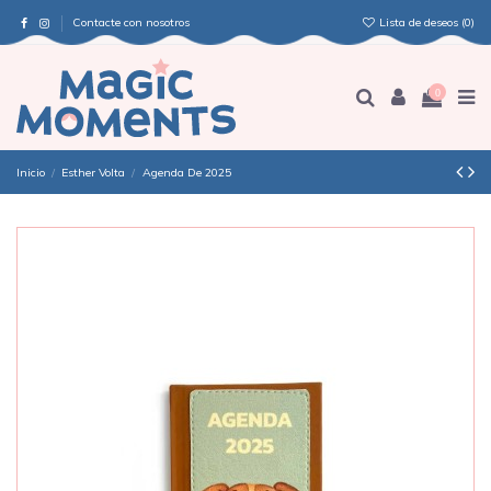
Contacte con nosotros
Lista de deseos (
0
)
0
Inicio
Esther Volta
Agenda De 2025