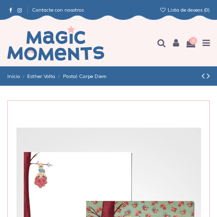
Contacte con nosotros
Lista de deseos (
0
)
0
Inicio
Esther Volta
Postal Carpe Diem