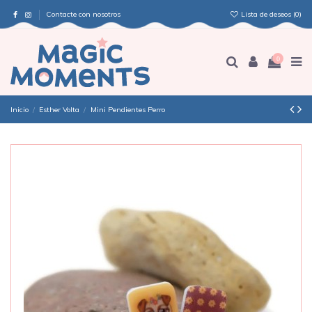
Contacte con nosotros
Lista de deseos (
0
)
0
Inicio
Esther Volta
Mini Pendientes Perro