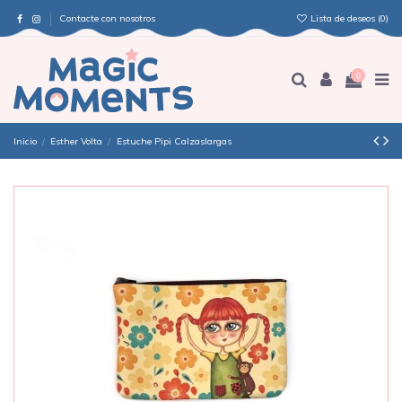
Contacte con nosotros
Lista de deseos (
0
)
0
Inicio
Esther Volta
Estuche Pipi Calzaslargas